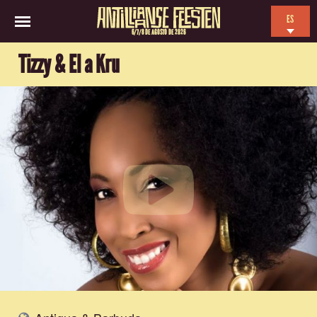
ES
6/7/8 DE AGOSTO DE 2026
EN
Tizzy & El a Kru
NL
FR