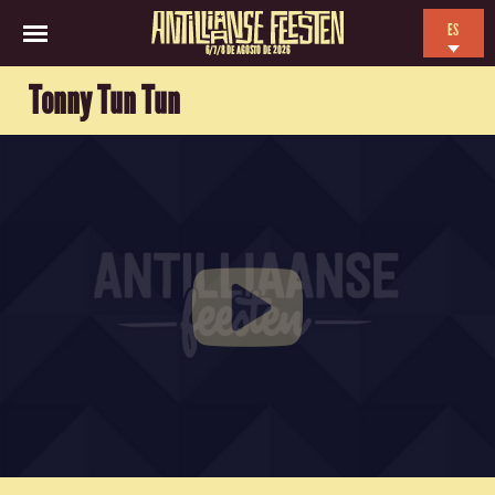
ES
6/7/8 DE AGOSTO DE 2026
EN
Tonny Tun Tun
NL
FR