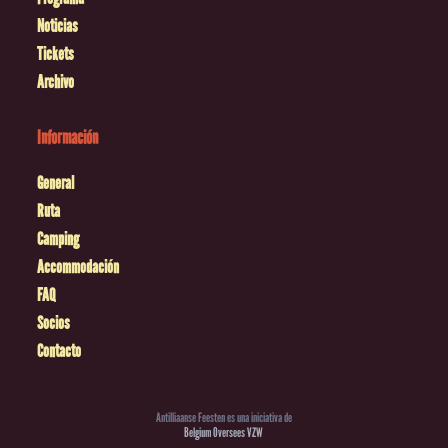
Noticias
Tickets
Archivo
Información
General
Ruta
Camping
Accommodación
FAQ
Socios
Contacto
Antilliaanse Feesten es una iniciativa de
Belgium Oversees VZW