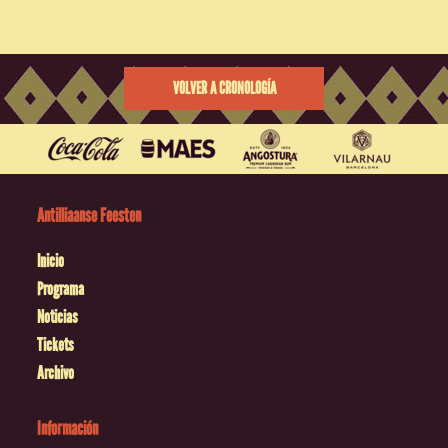
VOLVER A CRONOLOGÍA
Antilliaanse Feesten
Inicio
Programa
Noticias
Tickets
Archivo
Información