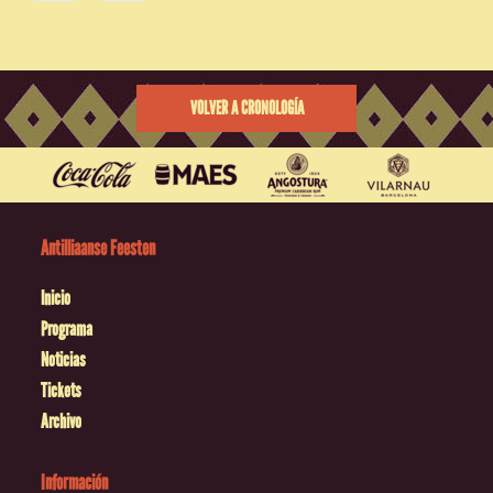
VOLVER A CRONOLOGÍA
Antilliaanse Feesten
Inicio
Programa
Noticias
Tickets
Archivo
Información