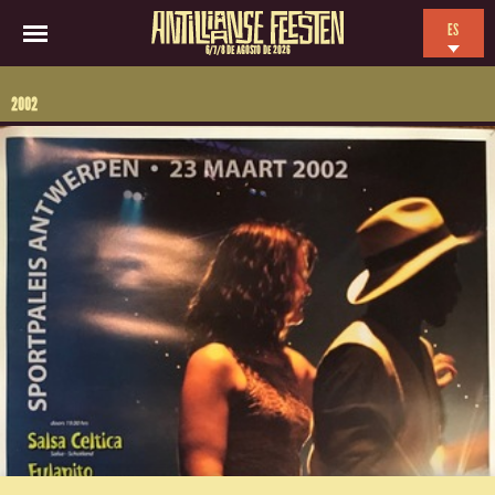
ES
6/7/8 DE AGOSTO DE 2026
EN
2002
NL
FR