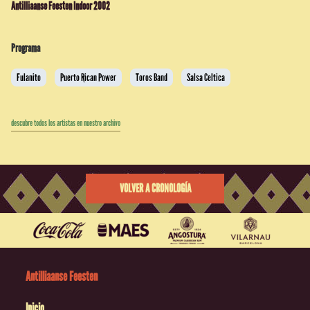
Antilliaanse Feesten Indoor 2002
Programa
Fulanito
Puerto Rican Power
Toros Band
Salsa Celtica
descubre todos los artistas en nuestro archivo
VOLVER A CRONOLOGÍA
Antilliaanse Feesten
Inicio