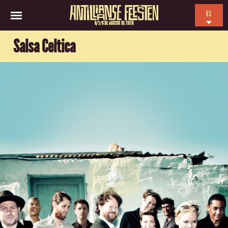
ES
6/7/8 DE AGOSTO DE 2026
EN
Salsa Celtica
NL
FR