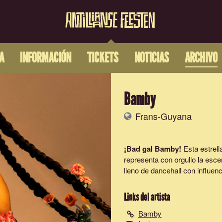
A
INFORMACIÓN
TICKETS
NOTICIAS
ARCHIVO
Bamby
Frans-Guyana
¡Bad gal Bamby!
Esta estrell
representa con orgullo la es
lleno de dancehall con influen
Links del artista
Bamby