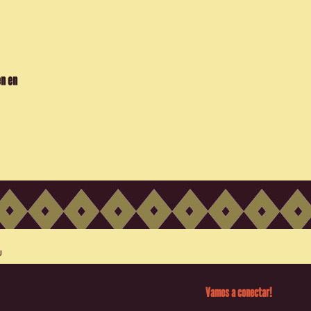
en en
Vamos a conectar!