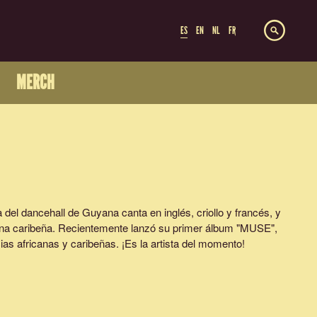
ES
EN
NL
FR
MERCH
a del dancehall de Guyana canta en inglés, criollo y francés, y
cena caribeña. Recientemente lanzó su primer álbum "MUSE",
cias africanas y caribeñas. ¡Es la artista del momento!