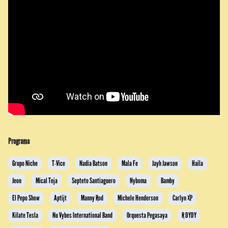
Programa
Grupo Niche
T-Vice
Nadia Batson
Mala Fe
Jayh Jawson
Haila
Jeon
Mical Teja
Septeto Santiaguero
Nyboma
Bamby
El Pepo Show
Aptijt
Manny Rod
Michele Henderson
Carlyn XP
Kilate Tesla
Nu Vybes International Band
Orquesta Pegasaya
R DYDY