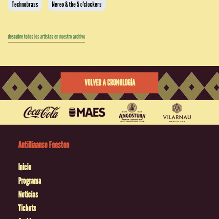
Technobrass
Nereo & the 5 o'clockers
descubre todos los artistas en nuestro archivo
VOLVER A CRONOLOGÍA
Antilliaanse Feesten
Inicio
Programa
Noticias
Tickets