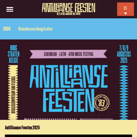
ES
6/7/8 DE AGOSTO DE 2026
EN
2025
Blauwbossen Hoogstraten
NL
FR
Antilliaanse Feesten 2025