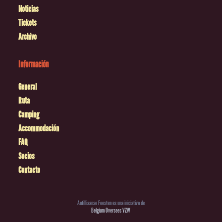
Noticias
Tickets
Archivo
Información
General
Ruta
Camping
Accommodación
FAQ
Socios
Contacto
Antilliaanse Feesten es una iniciativa de
Belgium Oversees VZW