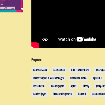
Programa
Gente de Zona
Los Van Van
KAI + Kenny Haiti
Omara Po
Javier Vásquez & Mercadonegro
Descemer Bueno
Ephrem J
Jesse Royal
Cache Royale
Aptijt
Bizzey
Rodry-Go
Sandro Reyes
Orquesta Pegasaya
FanatiQ
Stanley Cle