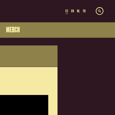
ES
EN
NL
FR
MERCH