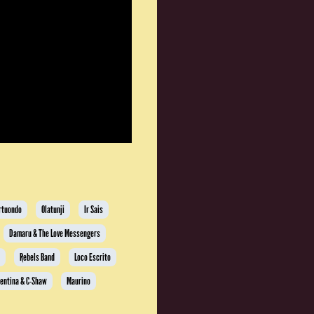
rtuondo
Olatunji
Ir Sais
Damaru & The Love Messengers
!
Rebels Band
Loco Escrito
mentina & C-Shaw
Maurino