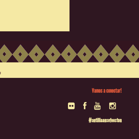
Vamos a conectar!
#antilliaansefeesten