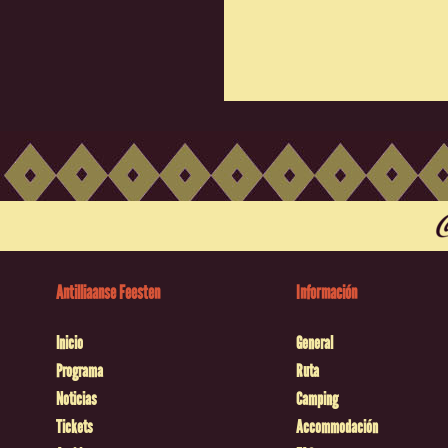
Antilliaanse Feesten
Información
Inicio
General
Programa
Ruta
Noticias
Camping
Tickets
Accommodación