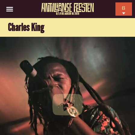
ES
6/7/8 DE AGOSTO DE 2026
EN
Charles King
NL
FR