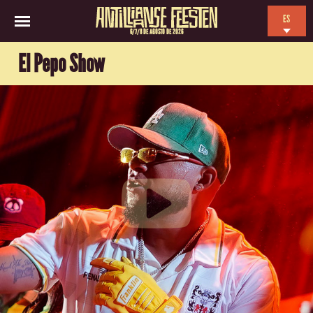
ES
6/7/8 DE AGOSTO DE 2026
EN
El Pepo Show
NL
FR