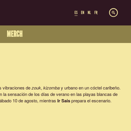
ES
EN
NL
FR
MERCH
s vibraciones de
zouk
,
kizomba
y urbano en un cóctel caribeño.
 la sensación de los días de verano en las playas blancas de
sábado 10 de agosto, mientras
Ir Sais
prepara el escenario.