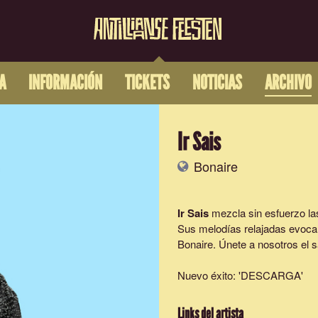
A
INFORMACIÓN
TICKETS
NOTICIAS
ARCHIVO
Ir Sais
Bonaire
Ir Sais
mezcla sin esfuerzo la
Sus melodías relajadas evocan
Bonaire. Únete a nosotros el 
Nuevo éxito: '
DESCARGA
'
Links del artista