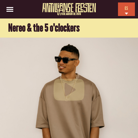
ES
6/7/8 DE AGOSTO DE 2026
EN
Nereo & the 5 o'clockers
NL
FR