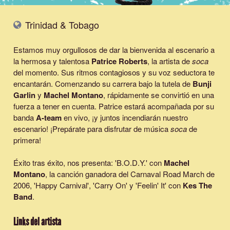
Trinidad & Tobago
Estamos muy orgullosos de dar la bienvenida al escenario a
la hermosa y talentosa
Patrice Roberts
, la artista de
soca
del momento. Sus ritmos contagiosos y su voz seductora te
encantarán. Comenzando su carrera bajo la tutela de
Bunji
Garlin
y
Machel Montano
, rápidamente se convirtió en una
fuerza a tener en cuenta. Patrice estará acompañada por su
banda
A-team
en vivo, ¡y juntos incendiarán nuestro
escenario! ¡Prepárate para disfrutar de música
soca
de
primera!
Éxito tras éxito, nos presenta: '
B.O.D.Y.
' con
Machel
Montano
, la canción ganadora del Carnaval Road March de
2006, '
Happy Carnival
', '
Carry On
' y '
Feelin' It
' con
Kes The
Band
.
Links del artista