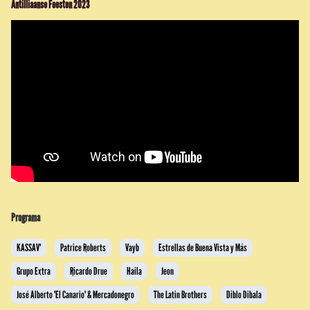
Antilliaanse Feesten 2023
Programa
KASSAV'
Patrice Roberts
Vayb
Estrellas de Buena Vista y Más
Grupo Extra
Ricardo Drue
Haila
Jeon
José Alberto 'El Canario' & Mercadonegro
The Latin Brothers
Diblo Dibala