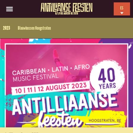
ES
6/7/8 DE AGOSTO DE 2026
EN
2023
Blauwbossen Hoogstraten
NL
FR