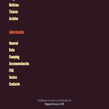
Noticias
Tickets
Archivo
Información
General
Ruta
Camping
Accommodación
FAQ
Socios
Contacto
Antilliaanse Feesten es una iniciativa de
Belgium Oversees VZW