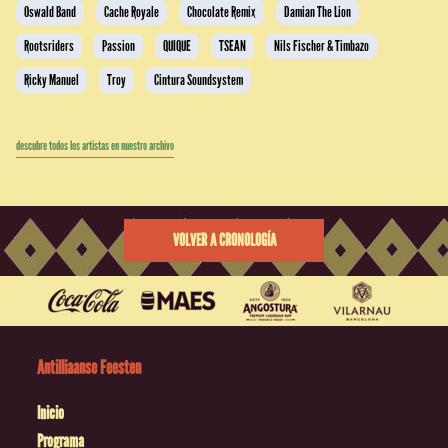
Oswald Band
Cache Royale
Chocolate Remix
Damian The Lion
Rootsriders
Passion
QUIQUE
TSEAN
Nils Fischer & Timbazo
Ricky Manuel
Troy
Cintura Soundsystem
descubre todos los artistas en nuestro archivo
VOLVER A CRONOLOGÍA
Antilliaanse Feesten
Inicio
Programa