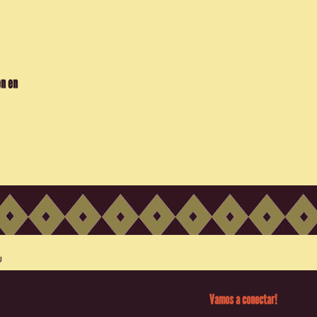
en en
Vamos a conectar!