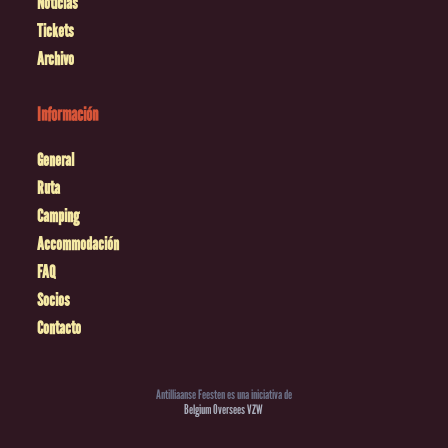
Noticias
Tickets
Archivo
Información
General
Ruta
Camping
Accommodación
FAQ
Socios
Contacto
Antilliaanse Feesten es una iniciativa de
Belgium Oversees VZW