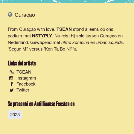
Curaçao
From Curaçao with love.
TSEAN
stond al eens op ons
podium met
NSTYPLY
. Nu reist hij solo tussen Curaçao en
Nederland. Gewapend met
ritmo kombina
en
urban sounds
.
'
Segun Mi
' versus '
Ken Ta Bo Ni**a
'
Links del artista
TSEAN
Instagram
Facebook
Twitter
Se presentó en Antilliaanse Feesten en
2023