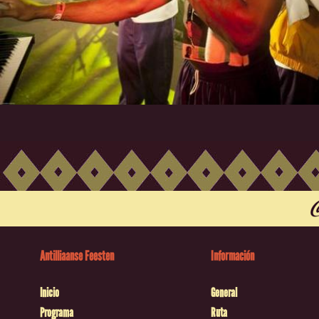
Antilliaanse Feesten
Información
Inicio
General
Programa
Ruta