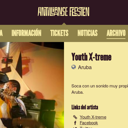
A
INFORMACIÓN
TICKETS
NOTICIAS
ARCHIVO
Youth X-treme
Aruba
Soca con un sonido muy propi
Aruba.
Links del artista
Youth X-treme
Facebook