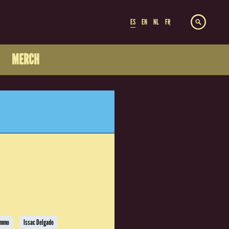
ES
EN
NL
FR
MERCH
Immo
Issac Delgado