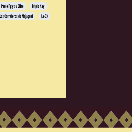
Paulo Fg y su Elite
Triple Kay
Los Corraleros de Majagual
La-33