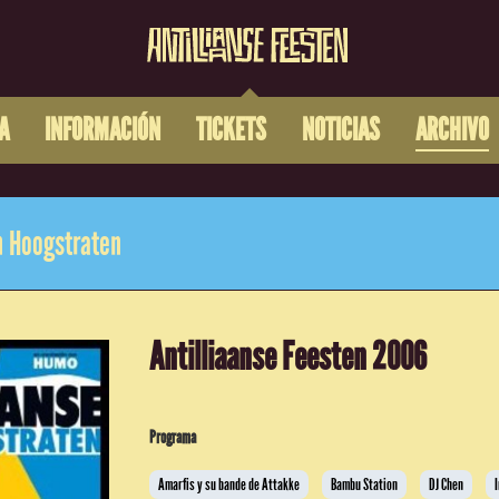
A
INFORMACIÓN
TICKETS
NOTICIAS
ARCHIVO
 Hoogstraten
Antilliaanse Feesten 2006
Programa
Amarfis y su bande de Attakke
Bambu Station
DJ Chen