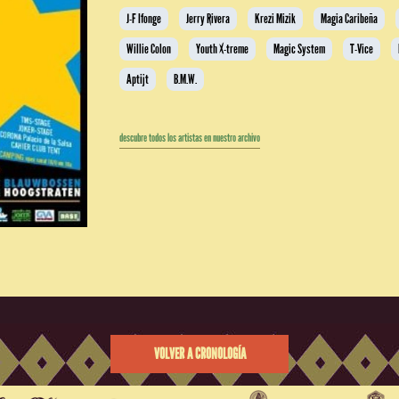
J-F Ifonge
Jerry Rivera
Krezi Mizik
Magia Caribeña
Willie Colon
Youth X-treme
Magic System
T-Vice
Aptijt
B.M.W.
descubre todos los artistas en nuestro archivo
VOLVER A CRONOLOGÍA