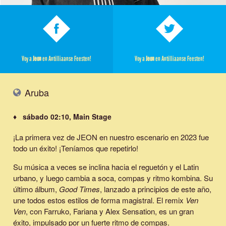
Voy a
Jeon
en Antilliaanse Feesten!
Voy a
Jeon
en Antilliaanse Feesten!
Aruba
♦ sábado 02:10, Main Stage
¡La primera vez de JEON en nuestro escenario en 2023 fue
todo un éxito! ¡Teníamos que repetirlo!
Su música a veces se inclina hacia el reguetón y el Latin
urbano, y luego cambia a soca, compas y ritmo kombina.
Su
último álbum,
Good Times
, lanzado a principios de este año,
une todos estos estilos de forma magistral. El remix
Ven
Ven
, con Farruko, Fariana y Alex Sensation, es un gran
éxito, impulsado por un fuerte ritmo de compas.