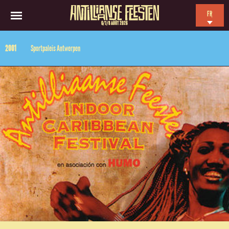
FR
6/7/8 AOÛT 2026
EN
2001
Sportpaleis Antwerpen
NL
ES