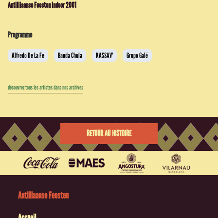
Antilliaanse Feesten Indoor 2001
Programme
Alfredo De La Fe
Banda Chula
KASSAV'
Grupo Galé
découvrez tous les artistes dans nos archives
RETOUR AU HISTOIRE
Antilliaanse Feesten
Accueil