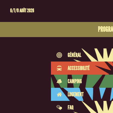
6/7/8 AOÛT 2026
PROGR
GÉNÉRAL
ACCESSIBILITÉ
CAMPING
LOGEMENT
FAQ