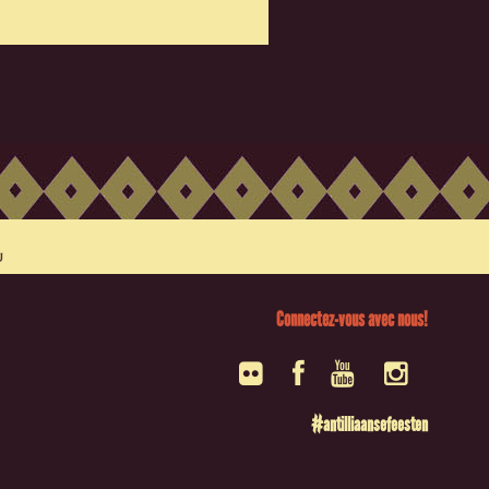
Connectez-vous avec nous!
#antilliaansefeesten