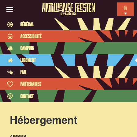
FR
6/7/8 AOÛT 2026
EN
GÉNÉRAL
NL
ACCESSIBILITÉ
ES
CAMPING
LOGEMENT
FAQ
PARTENAIRES
CONTACT
Hébergement
AIRBNB