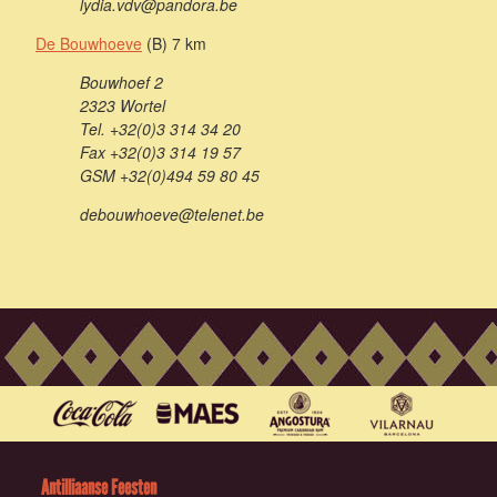
lydia.vdv@pandora.be
De Bouwhoeve
(B) 7 km
Bouwhoef 2
2323 Wortel
Tel. +32(0)3 314 34 20
Fax +32(0)3 314 19 57
GSM +32(0)494 59 80 45
debouwhoeve@telenet.be
Antilliaanse Feesten