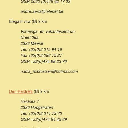
GSM 0032 (0)478 62 17 02
andre.aerts@telenet.be
Elegast vzw (B) 9 km
Vormings- en vakantiecentrum
Dreef 36a
2328 Meerle
Tel. +32(0)3 315 94 16
Fax +32(0)3 286 75 27
GSM +32(0)474 98 23 73
nadia_michielsen@hotmail.com
Den Heidries
(B) 9 km
Heidries 7
2320 Hoogstraten
Tel. +32(0)3 314 73 73
GSM +32(0)474 84 45 69