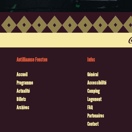
Antilliaanse Feesten
Infos
Accueil
Général
Programme
Accessibilité
Actualité
Camping
Billets
Logement
Archives
FAQ
Partenaires
Contact