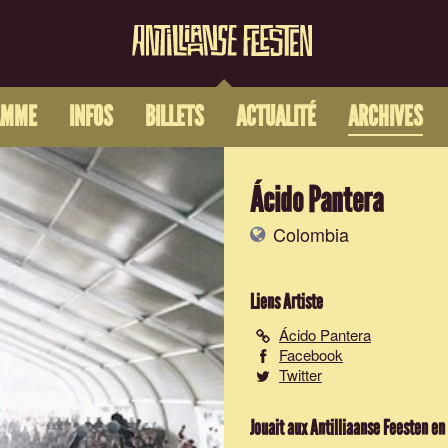
AMME
INFOS
BILLETS
ACTUALITÉ
ARCHIVES
Ácido Pantera
Colombia
Liens Artiste
Ácido Pantera
Facebook
Twitter
Jouait aux Antilliaanse Feesten en