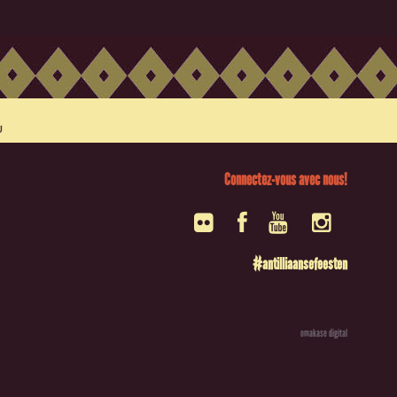
Connectez-vous avec nous!
#antilliaansefeesten
omakase digital