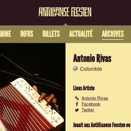
AMME
INFOS
BILLETS
ACTUALITÉ
ARCHIVES
Antonio Rivas
Colombie
Liens Artiste
Antonio Rivas
Facebook
Twitter
Jouait aux Antilliaanse Feesten en