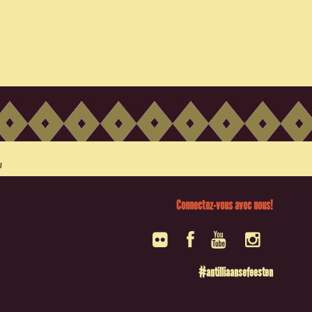
Connectez-vous avec nous!
#antilliaansefeesten