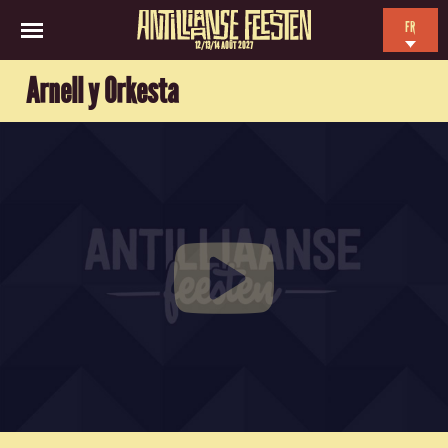
FR
12/13/14 AOÛT 2027
EN
Arnell y Orkesta
NL
ES