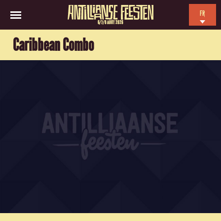
FR
6/7/8 AOÛT 2026
EN
Caribbean Combo
NL
ES