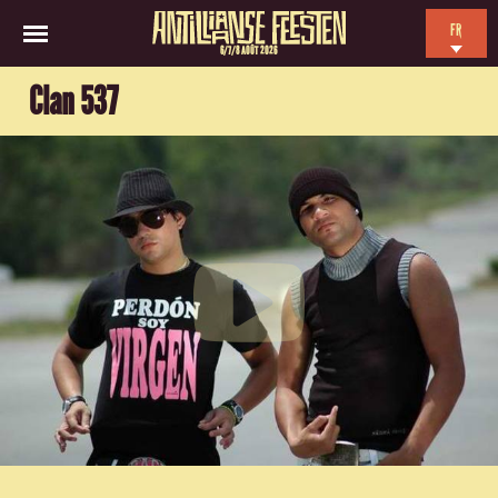
FR
6/7/8 AOÛT 2026
EN
Clan 537
NL
ES