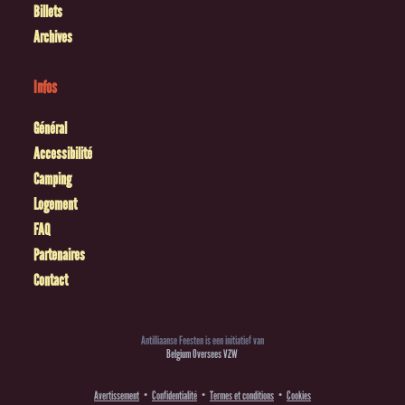
Billets
Archives
Infos
Général
Accessibilité
Camping
Logement
FAQ
Partenaires
Contact
Antilliaanse Feesten is een initiatief van
Belgium Oversees VZW
Avertissement
Confidentialité
Termes et conditions
Cookies