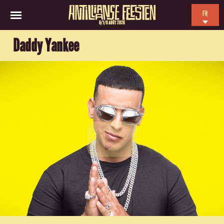
FR
6/7/8 AOÛT 2026
EN
Daddy Yankee
NL
ES