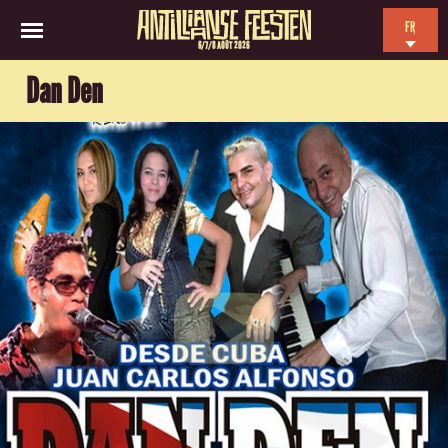
FR
6/7/8 AOÛT 2026
EN
Dan Den
NL
ES