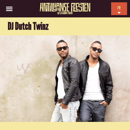
FR
6/7/8 AOÛT 2026
EN
DJ Dutch Twinz
NL
ES