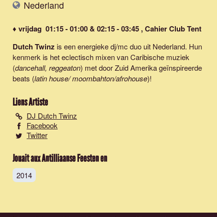
Nederland
♦ vrijdag 01:15 - 01:00 & 02:15 - 03:45 , Cahier Club Tent
Dutch Twinz
is een energieke dj/mc duo uit Nederland. Hun
kenmerk is het eclectisch mixen van Caribische muziek
(
dancehall, reggeaton
) met door Zuid Amerika geïnspireerde
beats (
latin house/ moombahton/afrohouse
)!
Liens Artiste
DJ Dutch Twinz
Facebook
Twitter
Jouait aux Antilliaanse Feesten en
2014