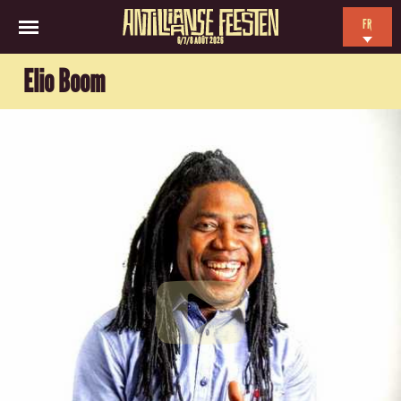
FR
6/7/8 AOÛT 2026
EN
Elio Boom
NL
ES