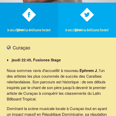
Je vais à
Ephrem J
au Antilliaanse Feesten!
Je vais à
Ephrem J
au Antilliaanse Feesten!
Curaçao
♦ jeudi 22:45, Fusiones Stage
Nous sommes ravis d'accueillir à nouveau
Ephrem J
, l'un
des artistes les plus couronnés de succès des Caraïbes
néerlandaises. Son parcours est historique : de ses débuts
inspirés par le chant de son père jusqu'à devenir le premier
artiste de Curaçao à conquérir les classements du Latin
Billboard Tropical.
Dominant la scène musicale locale à Curaçao tout en ayant
un impact massif en République Dominicaine, sa réputation