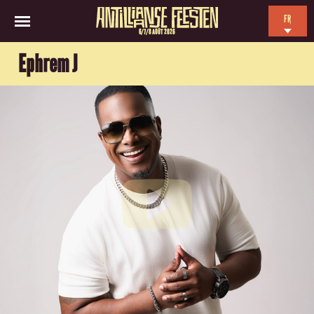
FR
6/7/8 AOÛT 2026
EN
Ephrem J
NL
ES