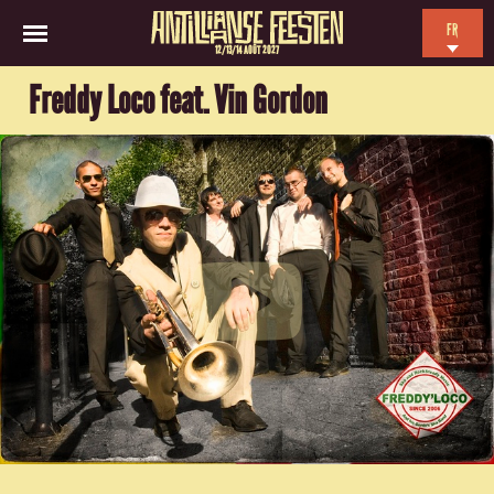
FR
12/13/14 AOÛT 2027
EN
Freddy Loco feat. Vin Gordon
NL
ES