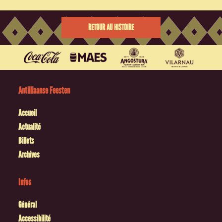
RETOUR AU HISTOIRE
Antilliaanse Feesten
Accueil
Actualité
Billets
Archives
Infos
Général
Accessibilité