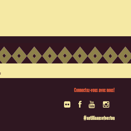
Connectez-vous avec nous!
#antilliaansefeesten