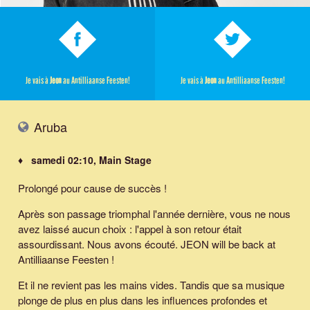
Je vais à
Jeon
au Antilliaanse Feesten!
Je vais à
Jeon
au Antilliaanse Feesten!
Aruba
♦ samedi 02:10, Main Stage
Prolongé pour cause de succès !
Après son passage triomphal l'année dernière, vous ne nous
avez laissé aucun choix : l'appel à son retour était
assourdissant. Nous avons écouté. JEON will be back at
Antilliaanse Feesten !
Et il ne revient pas les mains vides. Tandis que sa musique
plonge de plus en plus dans les influences profondes et