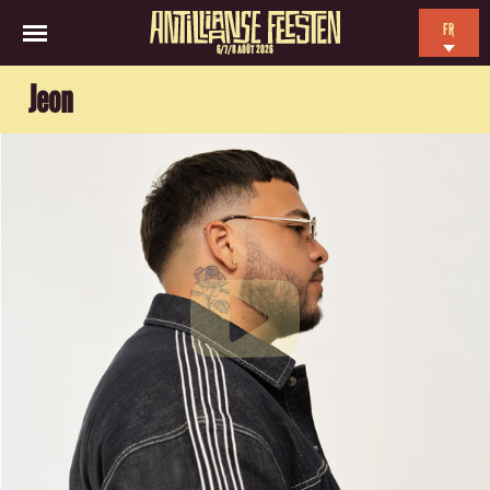
FR
6/7/8 AOÛT 2026
EN
Jeon
NL
ES