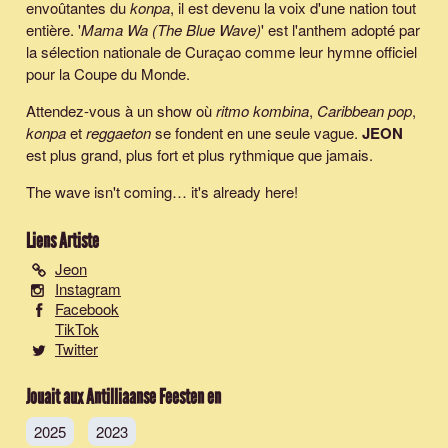
envoûtantes du
konpa
, il est devenu la voix d'une nation tout
entière. '
Mama Wa (The Blue Wave)
' est l'anthem adopté par
la sélection nationale de Curaçao comme leur hymne officiel
pour la Coupe du Monde.
Attendez-vous à un show où
ritmo kombina
,
Caribbean pop
,
konpa
et
reggaeton
se fondent en une seule vague.
JEON
est plus grand, plus fort et plus rythmique que jamais.
The wave isn't coming… it's already here!
Liens Artiste
Jeon
Instagram
Facebook
TikTok
Twitter
Jouait aux Antilliaanse Feesten en
2025
2023