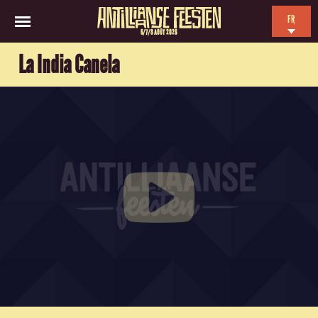
FR
6/7/8 AOÛT 2026
EN
La India Canela
NL
ES