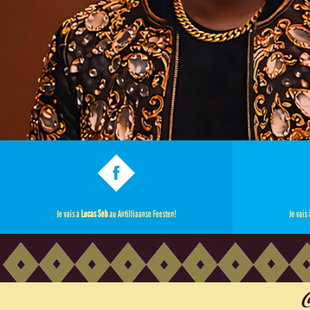
Je vais à
Lucas Seb
au Antilliaanse Feesten!
Je vais