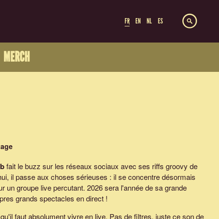
FR
EN
NL
ES
MERCH
tage
eb
fait le buzz sur les réseaux sociaux avec ses riffs groovy de
hui, il passe aux choses sérieuses : il se concentre désormais
ur un groupe live percutant. 2026 sera l'année de sa grande
res grands spectacles en direct !
qu'il faut absolument vivre en live. Pas de filtres, juste ce son de