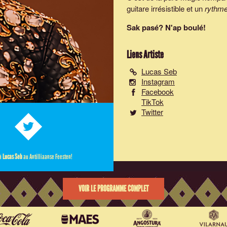
guitare irrésistible et un
rythme
Sak pasé? N'ap boulé!
Liens Artiste
Lucas Seb
Instagram
Facebook
TikTok
Twitter
 à
Lucas Seb
au Antilliaanse Feesten!
VOIR LE PROGRAMME COMPLET