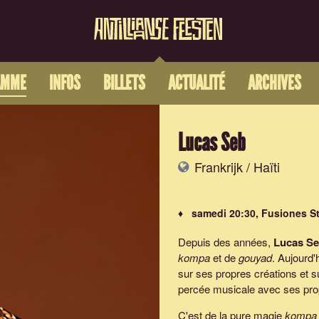
AMME
INFOS
BILLETS
ACTUALITÉ
ARCHIVES
Lucas Seb
Frankrijk / Haïti
♦ samedi 20:30, Fusiones S
Depuis des années,
Lucas S
kompa
et de
gouyad
. Aujourd'
sur ses propres créations et s
percée musicale avec ses prop
C'est de la pure magie
kompa