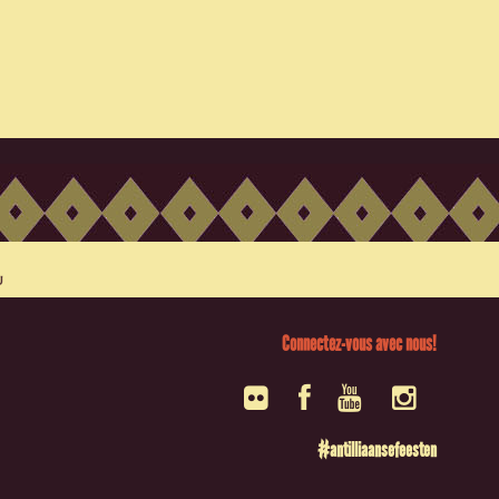
Connectez-vous avec nous!
#antilliaansefeesten