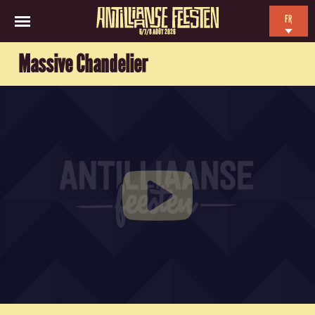
FR
6/7/8 AOÛT 2026
EN
Massive Chandelier
NL
ES