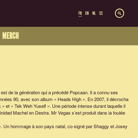
FR
EN
NL
ES
MERCH
, est de la génération qui a précédé Popcaan. Il a connu ses
années 90, avec son album « Heads High ». En 2007, il décrocha
k
» et «
Tek Weh Yuself
». Une période intense durant laquelle il
Trinidad Machel en Destra. Mr Vegas s’est produit dans la foulée
. Un hommage à son pays natal, co-signé par Shaggy et Josey