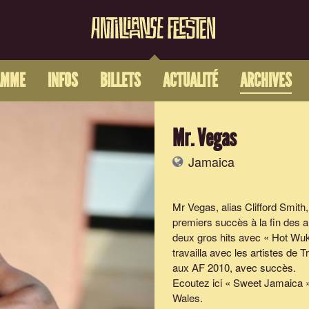
AMME
INFOS
BILLETS
ACTUALITÉ
ARCHIVES
Mr. Vegas
Jamaica
Mr Vegas, alias Clifford Smith
premiers succès à la fin des 
deux gros hits avec «
Hot Wu
travailla avec les artistes de 
aux AF 2010, avec succès.
Ecoutez ici «
Sweet Jamaica
»
Wales.