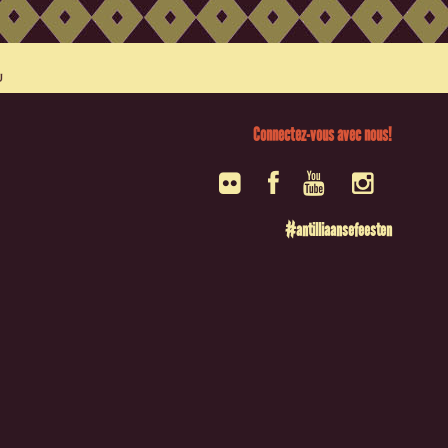
Connectez-vous avec nous!
#antilliaansefeesten