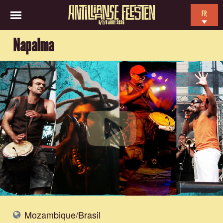
FR
6/7/8 AOÛT 2026
EN
Napalma
NL
ES
Mozambique/Brasil