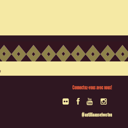
Connectez-vous avec nous!
#antilliaansefeesten