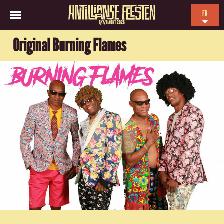
FR
6/7/8 AOÛT 2026
EN
Original Burning Flames
NL
ES