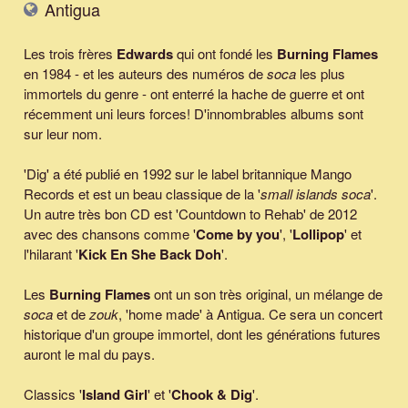
Antigua
Les trois frères
Edwards
qui ont fondé les
Burning Flames
en 1984 - et les auteurs des numéros de
soca
les plus
immortels du genre - ont enterré la hache de guerre et ont
récemment uni leurs forces! D'innombrables albums sont
sur leur nom.
'Dig' a été publié en 1992 sur le label britannique Mango
Records et est un beau classique de la '
small islands soca
'.
Un autre très bon CD est 'Countdown to Rehab' de 2012
avec des chansons comme '
Come by you
', '
Lollipop
' et
l'hilarant '
Kick En She Back Doh
'.
Les
Burning Flames
ont un son très original, un mélange de
soca
et de
zouk
, 'home made' à Antigua. Ce sera un concert
historique d'un groupe immortel, dont les générations futures
auront le mal du pays.
Classics '
Island Girl
' et '
Chook & Dig
'.