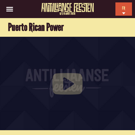
FR
6/7/8 AOÛT 2026
EN
Puerto Rican Power
NL
ES