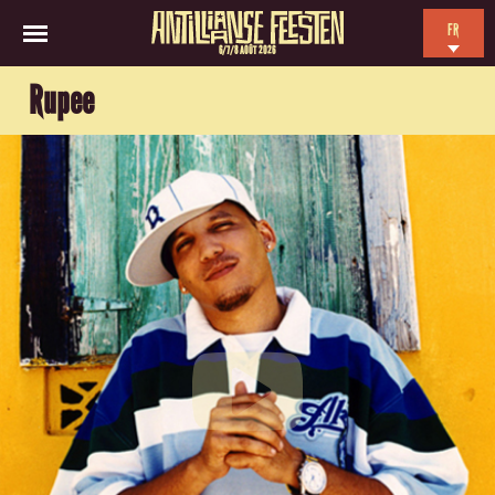
FR
6/7/8 AOÛT 2026
EN
Rupee
NL
ES