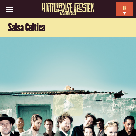
FR
6/7/8 AOÛT 2026
EN
Salsa Celtica
NL
ES