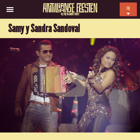
FR
12/13/14 AOÛT 2027
EN
Samy y Sandra Sandoval
NL
ES